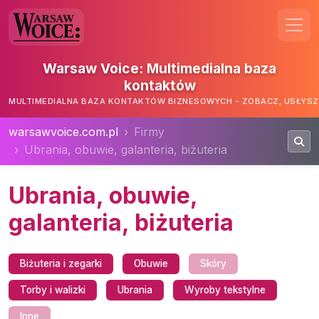
Warsaw Voice: Multimedialna baza
kontaktów
MULTIMEDIALNA BAZA KONTAKTÓW BIZNESOWYCH - ZOBACZ, USŁYSZ,
warsawvoice.com.pl
Firmy
Ubrania, obuwie, galanteria, biżuteria
Ubrania, obuwie,
galanteria, biżuteria
Biżuteria i zegarki
Obuwie
Skóry
Torby i walizki
Ubrania
Wyroby tekstylne
Inne