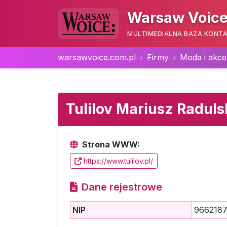
Warsaw Voice
MULTIMEDIALNA BAZA KONTA
warsawvoice.com.pl
Firmy
Moda i akce
Tulilov Mariusz Raduls
Strona WWW:
https://www.tulilov.pl/
Dane rejestrowe
NIP
966218