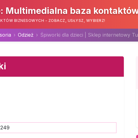
: Multimedialna baza kontaktó
KTÓW BIZNESOWYCH - ZOBACZ, USŁYSZ, WYBIERZ!
soria
Odzież
Śpiworki dla dzieci | Sklep internetowy Tu
ki
7249