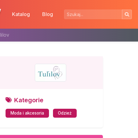
w
Katalog
Blog
lilov
Kategorie
Moda i akcesoria
Odzież