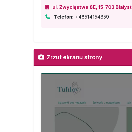
ul. Zwycięstwa 8E, 15-703 Białyst
Telefon:
+48514154859
Zrzut ekranu strony