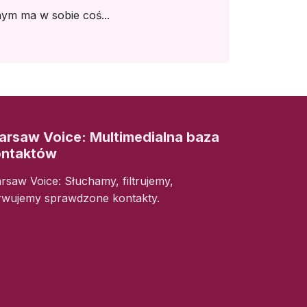
ym ma w sobie coś...
rsaw Voice: Multimedialna baza
ontaktów
rsaw Voice: Słuchamy, filtrujemy,
rwujemy sprawdzone kontakty.