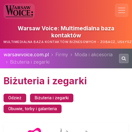
Warsaw Voice: Multimedialna baza
kontaktów
MULTIMEDIALNA BAZA KONTAKTÓW BIZNESOWYCH - ZOBACZ, USŁYSZ,
warsawvoice.com.pl
Firmy
Moda i akcesoria
Biżuteria i zegarki
Biżuteria i zegarki
Odzież
Biżuteria i zegarki
Obuwie, torby i galanteria