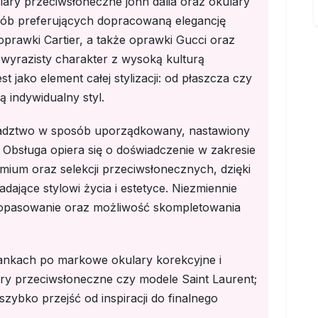
lary przeciwsłoneczne john dalia oraz okulary
osób preferujących dopracowaną elegancję
prawki Cartier, a także oprawki Gucci oraz
 wyrazisty charakter z wysoką kulturą
 jako element całej stylizacji: od płaszcza czy
ą indywidualny styl.
doradztwo w sposób uporządkowany, nastawiony
. Obsługa opiera się o doświadczenie w zakresie
ium oraz selekcji przeciwsłonecznych, dzięki
ające stylowi życia i estetyce. Niezmiennie
dopasowanie oraz możliwość skompletowania
ankach po markowe okulary korekcyjne i
ry przeciwsłoneczne czy modele Saint Laurent;
szybko przejść od inspiracji do finalnego