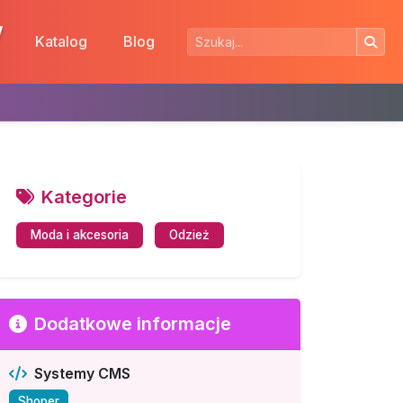
w
Katalog
Blog
Kategorie
Moda i akcesoria
Odzież
Dodatkowe informacje
Systemy CMS
Shoper