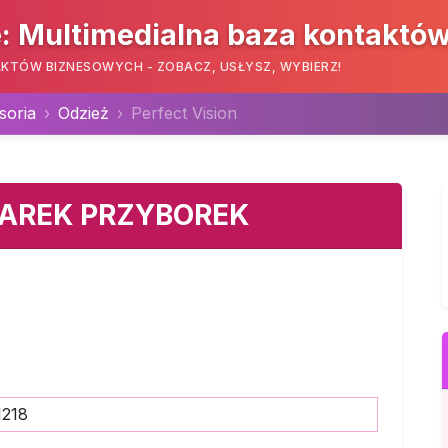
: Multimedialna baza kontaktó
KTÓW BIZNESOWYCH - ZOBACZ, USŁYSZ, WYBIERZ!
soria
Odzież
Perfect Vision
MAREK PRZYBOREK
1218