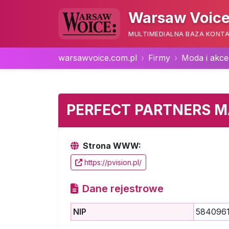
Warsaw Voice
MULTIMEDIALNA BAZA KONTA
warsawvoice.com.pl
Firmy
Moda i akce
PERFECT PARTNERS 
Strona WWW:
https://pvision.pl/
Dane rejestrowe
NIP
584096