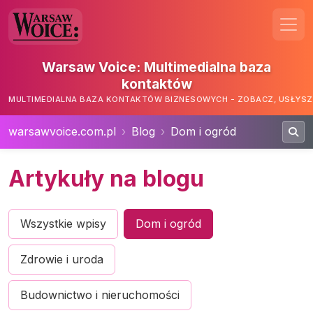
Warsaw Voice: Multimedialna baza
kontaktów
MULTIMEDIALNA BAZA KONTAKTÓW BIZNESOWYCH - ZOBACZ, USŁYSZ,
warsawvoice.com.pl
Blog
Dom i ogród
Artykuły na blogu
Wszystkie wpisy
Dom i ogród
Zdrowie i uroda
Budownictwo i nieruchomości