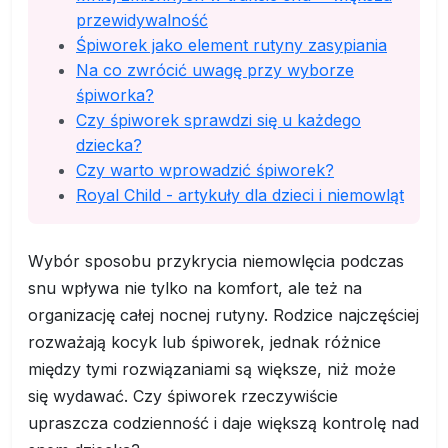
przewidywalność
Śpiworek jako element rutyny zasypiania
Na co zwrócić uwagę przy wyborze
śpiworka?
Czy śpiworek sprawdzi się u każdego
dziecka?
Czy warto wprowadzić śpiworek?
Royal Child - artykuły dla dzieci i niemowląt
Wybór sposobu przykrycia niemowlęcia podczas
snu wpływa nie tylko na komfort, ale też na
organizację całej nocnej rutyny. Rodzice najczęściej
rozważają kocyk lub śpiworek, jednak różnice
między tymi rozwiązaniami są większe, niż może
się wydawać. Czy śpiworek rzeczywiście
upraszcza codzienność i daje większą kontrolę nad