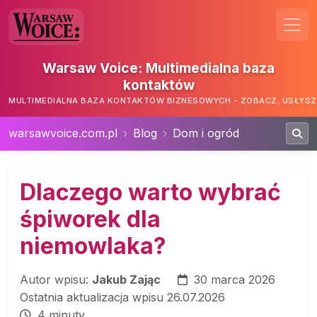
Warsaw Voice: Multimedialna baza
kontaktów
MULTIMEDIALNA BAZA KONTAKTÓW BIZNESOWYCH - ZOBACZ, USŁYSZ,
warsawvoice.com.pl
Blog
Dom i ogród
Dlaczego warto wybrać
śpiworek dla
niemowlaka?
Autor wpisu:
Jakub Zając
30 marca 2026
Ostatnia aktualizacja wpisu 26.07.2026
4 minuty