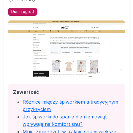
Dom i ogród
Zawartość
Różnice między śpiworkiem a tradycyjnym
przykryciem
Jak śpiworki do spania dla niemowląt
wpływają na komfort snu?
Mniej zmiennych w trakcie snu = większa