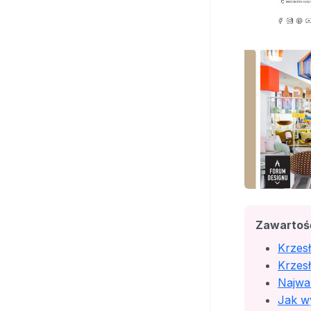
Zawartoś
Krzesł
Krzesł
Najważ
Jak w