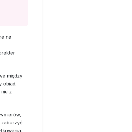
ne na
arakter
owa między
y obiad,
 nie z
wymiarów,
e zaburzyć
ytkowania.