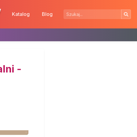
w
Katalog
Blog
lni -