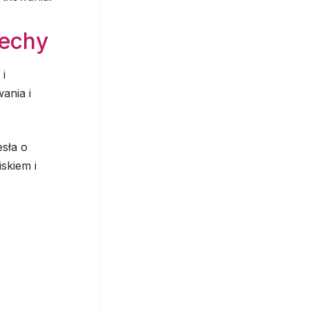
cechy
i
ania i
esła o
skiem i