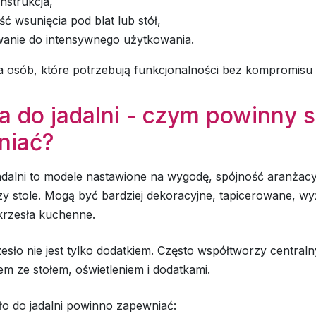
nstrukcja,
ć wsunięcia pod blat lub stół,
anie do intensywnego użytkowania.
a osób, które potrzebują funkcjonalności bez kompromisu 
a do jadalni - czym powinny s
niać?
adalni to modele nastawione na wygodę, spójność aranżacy
zy stole. Mogą być bardziej dekoracyjne, tapicerowane, wy
krzesła kuchenne.
zesło nie jest tylko dodatkiem. Często współtworzy central
m ze stołem, oświetleniem i dodatkami.
ło do jadalni powinno zapewniać: