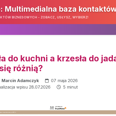
: Multimedialna baza kontaktó
KTÓW BIZNESOWYCH - ZOBACZ, USŁYSZ, WYBIERZ!
a do kuchni a krzesła do jada
się różnią?
:
Marcin Adamczyk
07 maja 2026
ualizacja wpisu 28.07.2026
5 minut