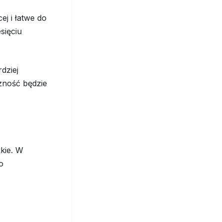
j i łatwe do
sięciu
dziej
czność będzie
kkie. W
o