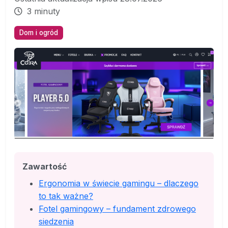
3 minuty
Dom i ogród
Zawartość
Ergonomia w świecie gamingu – dlaczego
to tak ważne?
Fotel gamingowy – fundament zdrowego
siedzenia