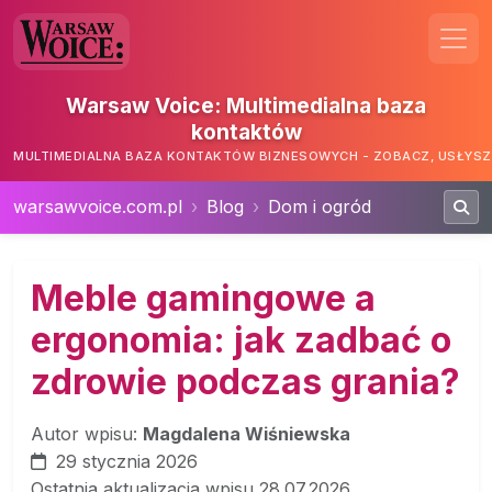
Warsaw Voice: Multimedialna baza
kontaktów
MULTIMEDIALNA BAZA KONTAKTÓW BIZNESOWYCH - ZOBACZ, USŁYSZ,
warsawvoice.com.pl
Blog
Dom i ogród
Meble gamingowe a
ergonomia: jak zadbać o
zdrowie podczas grania?
Autor wpisu:
Magdalena Wiśniewska
29 stycznia 2026
Ostatnia aktualizacja wpisu 28.07.2026