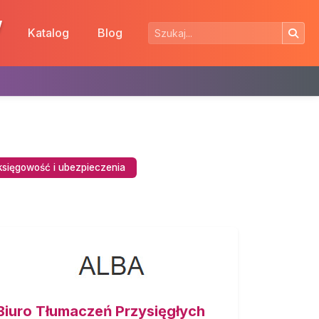
w
Katalog
Blog
księgowość i ubezpieczenia
Biuro Tłumaczeń Przysięgłych