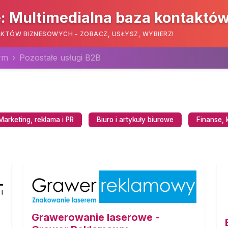
: Multimedialna baza kontaktó
KTÓW BIZNESOWYCH - ZOBACZ, USŁYSZ, WYBIERZ!
irm
Pozostałe usługi B2B
Marketing, reklama i PR
Biuro i artykuły biurowe
Finanse, 
Grawerowanie laserowe -