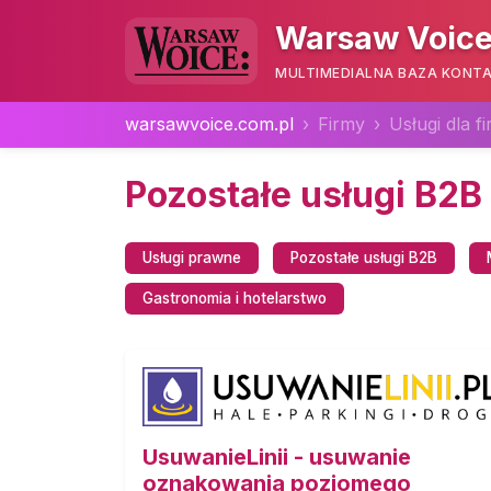
Warsaw Voice
MULTIMEDIALNA BAZA KONTA
warsawvoice.com.pl
Firmy
Usługi dla f
Pozostałe usługi B2B
Usługi prawne
Pozostałe usługi B2B
Gastronomia i hotelarstwo
UsuwanieLinii - usuwanie
oznakowania poziomego