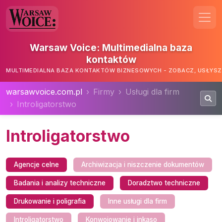
Warsaw Voice: Multimedialna baza
kontaktów
MULTIMEDIALNA BAZA KONTAKTÓW BIZNESOWYCH - ZOBACZ, USŁYSZ,
warsawvoice.com.pl
Firmy
Usługi dla firm
Introligatorstwo
Introligatorstwo
Agencje celne
Archiwizacja i niszczenie dokumentów
Badania i analizy techniczne
Doradztwo techniczne
Drukowanie i poligrafia
Inne usługi dla firm
Introligatorstwo
Konwojowanie i inkaso