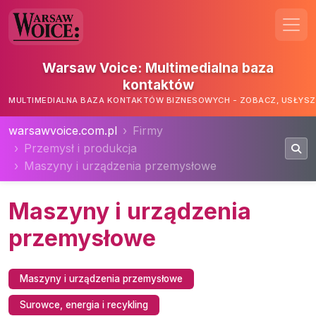
Warsaw Voice: Multimedialna baza
kontaktów
MULTIMEDIALNA BAZA KONTAKTÓW BIZNESOWYCH - ZOBACZ, USŁYSZ,
warsawvoice.com.pl
Firmy
Przemysł i produkcja
Maszyny i urządzenia przemysłowe
Maszyny i urządzenia
przemysłowe
Maszyny i urządzenia przemysłowe
Surowce, energia i recykling