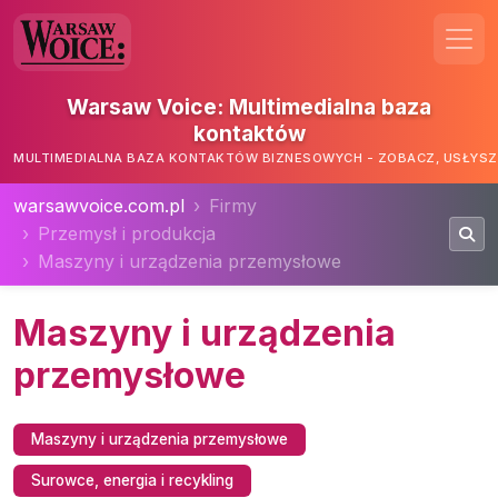
Warsaw Voice: Multimedialna baza
kontaktów
MULTIMEDIALNA BAZA KONTAKTÓW BIZNESOWYCH - ZOBACZ, USŁYSZ,
warsawvoice.com.pl
Firmy
Przemysł i produkcja
Maszyny i urządzenia przemysłowe
Maszyny i urządzenia
przemysłowe
Maszyny i urządzenia przemysłowe
Surowce, energia i recykling