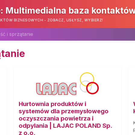
: Multimedialna baza kontaktó
KTÓW BIZNESOWYCH - ZOBACZ, USŁYSZ, WYBIERZ!
ść i sprzątanie
ątanie
Hurtownia produktów i
systemów dla przemysłowego
oczyszczania powietrza i
odpylania | LAJAC POLAND Sp.
z o.o.