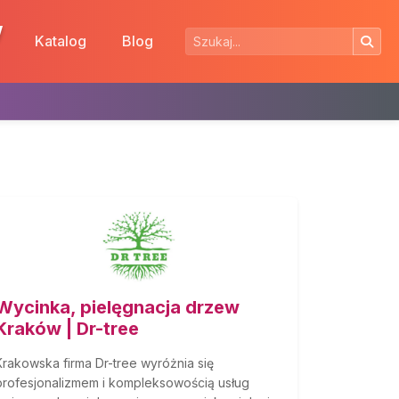
w
Katalog
Blog
Wycinka, pielęgnacja drzew
Kraków | Dr-tree
Krakowska firma Dr-tree wyróżnia się
profesjonalizmem i kompleksowością usług