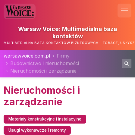
Warsaw Voice: Multimedialna baza
kontaktów
MULTIMEDIALNA BAZA KONTAKTÓW BIZNESOWYCH - ZOBACZ, USŁYSZ,
warsawvoice.com.pl
Firmy
Budownictwo i nieruchomości
Nieruchomości i zarządzanie
Nieruchomości i
zarządzanie
Materiały konstrukcyjne i instalacyjne
Usługi wykonawcze i remonty