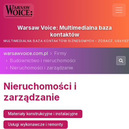
Warsaw Voice: Multimedialna baza
kontaktów
MULTIMEDIALNA BAZA KONTAKTÓW BIZNESOWYCH - ZOBACZ, USŁYSZ,
warsawvoice.com.pl
Firmy
Budownictwo i nieruchomości
Nieruchomości i zarządzanie
Nieruchomości i
zarządzanie
Materiały konstrukcyjne i instalacyjne
Usługi wykonawcze i remonty