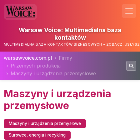
Warsaw Voice: Multimedialna baza
kontaktów
MULTIMEDIALNA BAZA KONTAKTÓW BIZNESOWYCH - ZOBACZ, USŁYSZ,
warsawvoice.com.pl
Firmy
Przemysł i produkcja
Maszyny i urządzenia przemysłowe
Maszyny i urządzenia
przemysłowe
Maszyny i urządzenia przemysłowe
Surowce, energia i recykling