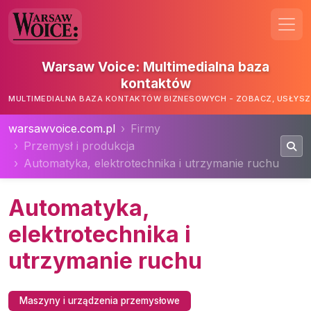
Warsaw Voice: Multimedialna baza
kontaktów
MULTIMEDIALNA BAZA KONTAKTÓW BIZNESOWYCH - ZOBACZ, USŁYSZ,
warsawvoice.com.pl
Firmy
Przemysł i produkcja
Automatyka, elektrotechnika i utrzymanie ruchu
Automatyka,
elektrotechnika i
utrzymanie ruchu
Maszyny i urządzenia przemysłowe