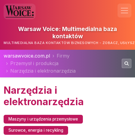
Warsaw Voice: Multimedialna baza
kontaktów
MULTIMEDIALNA BAZA KONTAKTÓW BIZNESOWYCH - ZOBACZ, USŁYSZ,
warsawvoice.com.pl
Firmy
Przemysł i produkcja
Narzędzia i elektronarzędzia
Narzędzia i
elektronarzędzia
Maszyny i urządzenia przemysłowe
Surowce, energia i recykling