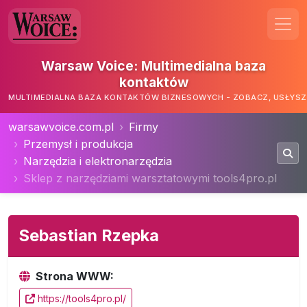
Warsaw Voice: Multimedialna baza
kontaktów
MULTIMEDIALNA BAZA KONTAKTÓW BIZNESOWYCH - ZOBACZ, USŁYSZ,
warsawvoice.com.pl
Firmy
Przemysł i produkcja
Narzędzia i elektronarzędzia
Sklep z narzędziami warsztatowymi tools4pro.pl
Sebastian Rzepka
Strona WWW:
https://tools4pro.pl/