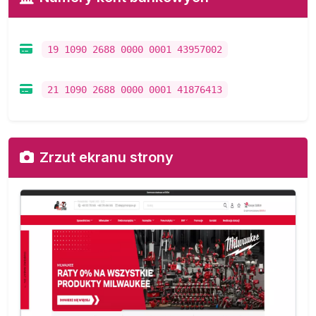
19 1090 2688 0000 0001 43957002
21 1090 2688 0000 0001 41876413
Zrzut ekranu strony