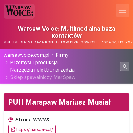
Warsaw Voice: Multimedialna baza
kontaktów
MULTIMEDIALNA BAZA KONTAKTÓW BIZNESOWYCH - ZOBACZ, USŁYSZ,
warsawvoice.com.pl
Firmy
Przemysł i produkcja
Narzędzia i elektronarzędzia
Sklep spawalniczy MarSpaw
PUH Marspaw Mariusz Musiał
Strona WWW:
https://marspaw.pl/