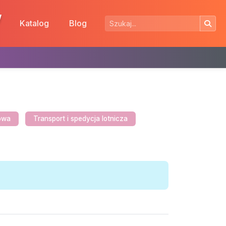
w
Katalog
Blog
jowa
Transport i spedycja lotnicza