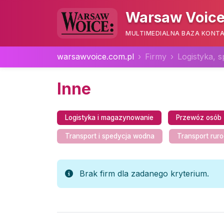
Warsaw Voice
MULTIMEDIALNA BAZA KONTA
warsawvoice.com.pl
Firmy
Logistyka, s
Inne
Logistyka i magazynowanie
Przewóz osób
Transport i spedycja wodna
Transport rur
Brak firm dla zadanego kryterium.