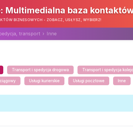
: Multimedialna baza kontaktó
KTÓW BIZNESOWYCH - ZOBACZ, USŁYSZ, WYBIERZ!
pedycja, transport
Inne
Transport i spedycja drogowa
Transport i spedycja kole
ociągowy
Usługi kurierskie
Usługi pocztowe
Inne