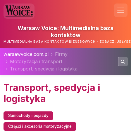
Warsaw Voice: Multimedialna baza
kontaktów
MULTIMEDIALNA BAZA KONTAKTÓW BIZNESOWYCH - ZOBACZ, USŁYSZ,
warsawvoice.com.pl
Firmy
Motoryzacja i transport
Transport, spedycja i logistyka
Transport, spedycja i
logistyka
Samochody i pojazdy
Części i akcesoria motoryzacyjne