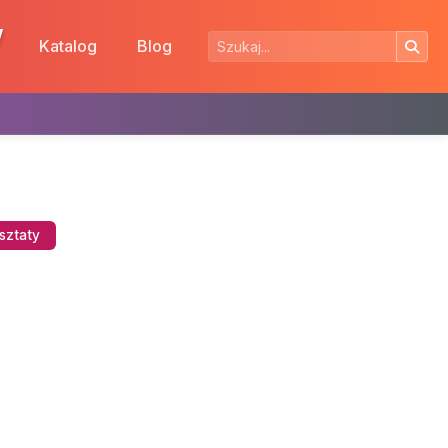
w
Katalog
Blog
rsztaty