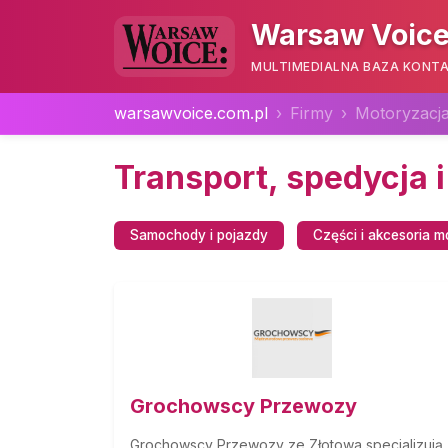
Warsaw Voice
MULTIMEDIALNA BAZA KONTA
warsawvoice.com.pl
Firmy
Motoryzacja
Transport, spedycja i
Samochody i pojazdy
Części i akcesoria 
Grochowscy Przewozy
Grochowscy Przewozy ze Złotowa specjalizują