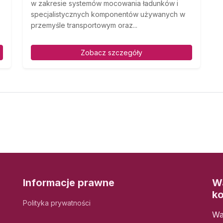
w zakresie systemów mocowania ładunków i
specjalistycznych komponentów używanych w
przemyśle transportowym oraz...
Zobacz szczegóły
Informacje prawne
Wa
k
Polityka prywatności
Wa