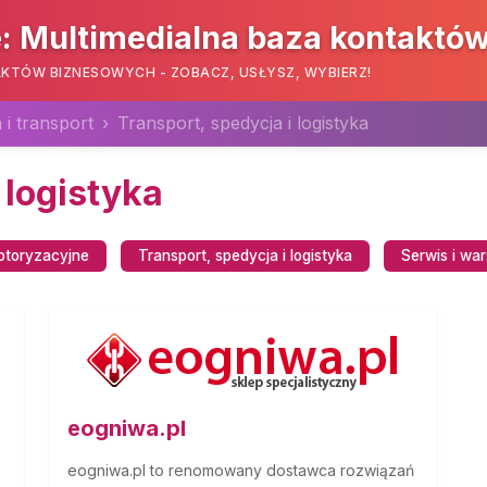
: Multimedialna baza kontaktó
KTÓW BIZNESOWYCH - ZOBACZ, USŁYSZ, WYBIERZ!
 i transport
Transport, spedycja i logistyka
 logistyka
motoryzacyjne
Transport, spedycja i logistyka
Serwis i wa
eogniwa.pl
eogniwa.pl to renomowany dostawca rozwiązań