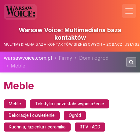
Warsaw Voice: Multimedialna baza
kontaktów
MULTIMEDIALNA BAZA KONTAKTÓW BIZNESOWYCH - ZOBACZ, USŁYSZ,
warsawvoice.com.pl
Firmy
Dom i ogród
Meble
Meble
Meble
Tekstylia i pozostałe wyposażenie
Dekoracje i oświetlenie
Ogród
Kuchnia, łazienka i ceramika
RTV i AGD