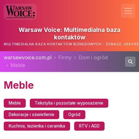
Warsaw Voice: Multimedialna baza
kontaktów
MULTIMEDIALNA BAZA KONTAKTÓW BIZNESOWYCH - ZOBACZ, USŁYSZ,
warsawvoice.com.pl
Firmy
Dom i ogród
Meble
Meble
Meble
Tekstylia i pozostałe wyposażenie
Dekoracje i oświetlenie
Ogród
Kuchnia, łazienka i ceramika
RTV i AGD