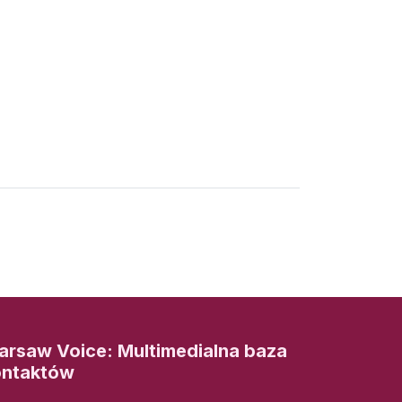
rsaw Voice: Multimedialna baza
ontaktów