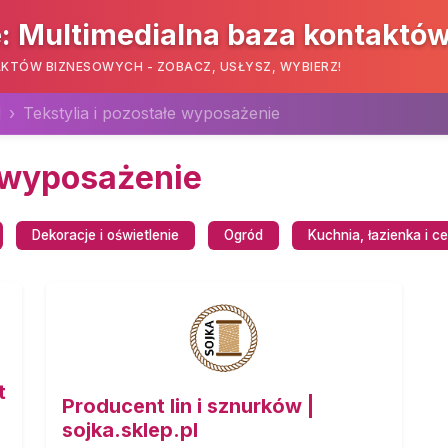
: Multimedialna baza kontaktó
KTÓW BIZNESOWYCH - ZOBACZ, USŁYSZ, WYBIERZ!
d
Tekstylia i pozostałe wyposażenie
e wyposażenie
Dekoracje i oświetlenie
Ogród
Kuchnia, łazienka i c
t
Producent lin i sznurków |
sojka.sklep.pl