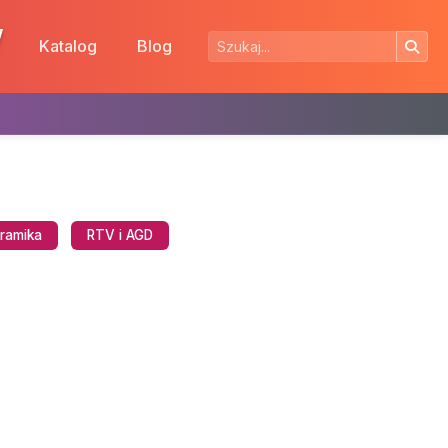
w
Katalog
Blog
eramika
RTV i AGD