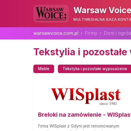
Warsaw Voice
MULTIMEDIALNA BAZA KONTA
warsawvoice.com.pl
Firmy
Dom i ogró
Tekstylia i pozostał
Meble
Tekstylia i pozostałe wyposażenie
Breloki na zamówienie - WISplas
Firma WISplast z Gdyni jest renomowanym