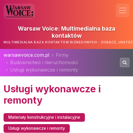
Warsaw Voice: Multimedialna baza
kontaktów
MULTIMEDIALNA BAZA KONTAKTÓW BIZNESOWYCH - ZOBACZ, USŁYSZ,
warsawvoice.com.pl
Firmy
Budownictwo i nieruchomości
Usługi wykonawcze i remonty
Usługi wykonawcze i
remonty
Materiały konstrukcyjne i instalacyjne
Usługi wykonawcze i remonty