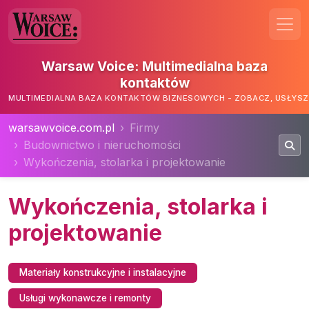
Warsaw Voice: Multimedialna baza
kontaktów
MULTIMEDIALNA BAZA KONTAKTÓW BIZNESOWYCH - ZOBACZ, USŁYSZ,
warsawvoice.com.pl
Firmy
Budownictwo i nieruchomości
Wykończenia, stolarka i projektowanie
Wykończenia, stolarka i
projektowanie
Materiały konstrukcyjne i instalacyjne
Usługi wykonawcze i remonty