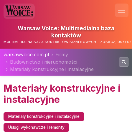
Warsaw Voice: Multimedialna baza
kontaktów
MULTIMEDIALNA BAZA KONTAKTÓW BIZNESOWYCH - ZOBACZ, USŁYSZ,
warsawvoice.com.pl
Firmy
Budownictwo i nieruchomości
Materiały konstrukcyjne i instalacyjne
Materiały konstrukcyjne i
instalacyjne
Materiały konstrukcyjne i instalacyjne
Usługi wykonawcze i remonty