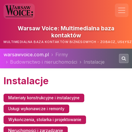
Warsaw Voice: Multimedialna baza
kontaktów
MULTIMEDIALNA BAZA KONTAKTÓW BIZNESOWYCH - ZOBACZ, USŁYSZ,
warsawvoice.com.pl
Firmy
Budownictwo i nieruchomości
Instalacje
Instalacje
Materiały konstrukcyjne i instalacyjne
Usługi wykonawcze i remonty
Wykończenia, stolarka i projektowanie
Nieruchomości i zarządzanie