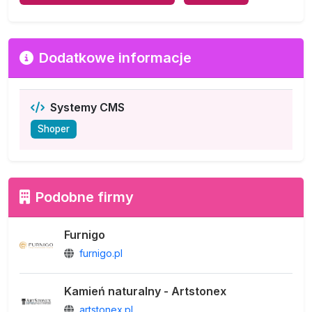
Dodatkowe informacje
Systemy CMS
Shoper
Podobne firmy
Furnigo
furnigo.pl
Kamień naturalny - Artstonex
artstonex.pl