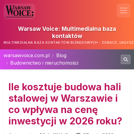
Warsaw Voice: Multimedialna baza
kontaktów
MULTIMEDIALNA BAZA KONTAKTÓW BIZNESOWYCH - ZOBACZ, USŁYSZ,
warsawvoice.com.pl
Blog
Budownictwo i nieruchomości
Ile kosztuje budowa hali
stalowej w Warszawie i
co wpływa na cenę
inwestycji w 2026 roku?