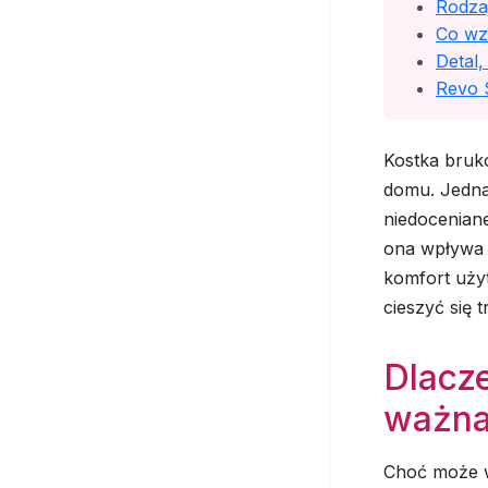
Rodzaj
Co wz
Detal,
Revo 
Kostka bruk
domu. Jednak
niedoceniane
ona wpływa 
komfort uży
cieszyć się 
Dlacze
ważn
Choć może w