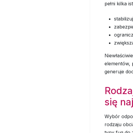
pełni kilka i
stabiliz
zabezpi
ogranic
zwiększ
Niewłaściwi
elementów, p
generuje do
Rodzaj
się na
Wybór odpowi
rodzaju obci
typy fug do