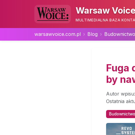
Warsaw Voice
MULTIMEDIALNA BAZA KONTA
warsawvoice.com.pl
Blog
Budownictwo 
Fuga 
by naw
Autor wpisu
Ostatnia akt
Budownictwo 