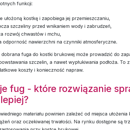
stotnych funkcji:
uje ułożoną kostkę i zapobiega jej przemieszczaniu,
ecza szczeliny przed wnikaniem wody i zabrudzeń,
za rozwój chwastów i mchu,
a odporność nawierzchni na czynniki atmosferyczne.
e dobrana fuga do kostki brukowej może prowadzić do zapa
owstawania szczelin, a nawet wypłukiwania podłoża. To z 
datkowe koszty i konieczność napraw.
e fug - które rozwiązanie sp
jlepiej?
edniego materiału powinien zależeć od miejsca ułożenia k
ążeń oraz oczekiwanej trwałości. Na rynku dostępne są tr
 zastosowania przy kostce brukowej.