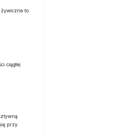
 żywiczna to
i ciągłej
 sztywną
się przy