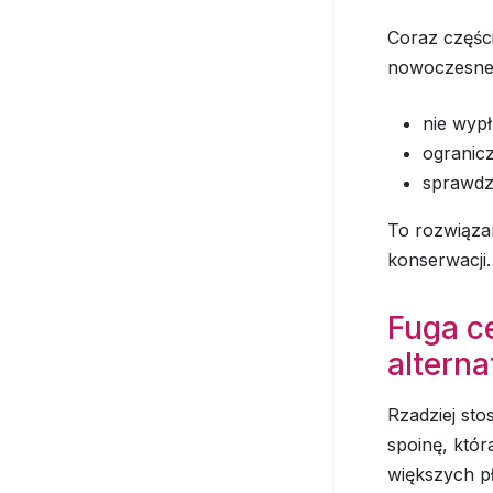
Coraz części
nowoczesne 
nie wypł
ogranic
sprawdza
To rozwiązan
konserwacji.
Fuga c
altern
Rzadziej st
spoinę, któ
większych pł