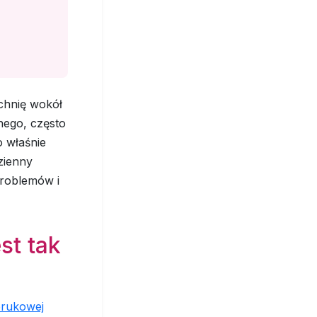
chnię wokół
nego, często
o właśnie
zienny
problemów i
st tak
brukowej