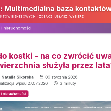
: Multimedialna baza kontaktó
KTÓW BIZNESOWYCH - ZOBACZ, USŁYSZ, WYBIERZ!
i nieruchomości
do kostki - na co zwrócić uw
ierzchnia służyła przez lata
:
Natalia Sikorska
09 stycznia 2026
ualizacja wpisu 27.07.2026
3 minuty
i nieruchomości