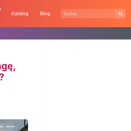
w
Katalog
Blog
agę,
?