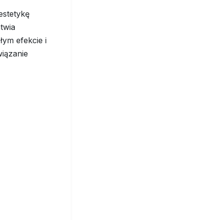
estetykę
twia
łym efekcie i
iązanie