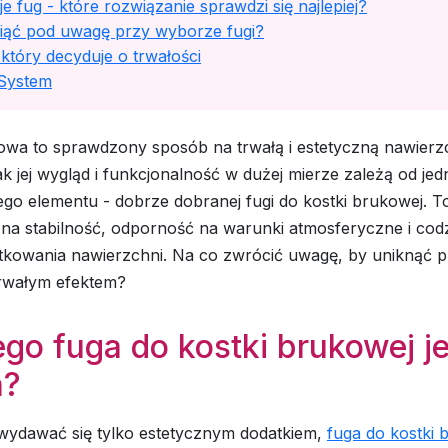
e fug - które rozwiązanie sprawdzi się najlepiej?
iąć pod uwagę przy wyborze fugi?
 który decyduje o trwałości
System
owa to sprawdzony sposób na trwałą i estetyczną nawierz
 jej wygląd i funkcjonalność w dużej mierze zależą od jed
go elementu - dobrze dobranej fugi do kostki brukowej. T
na stabilność, odporność na warunki atmosferyczne i cod
tkowania nawierzchni. Na co zwrócić uwagę, by uniknąć 
trwałym efektem?
go fuga do kostki brukowej je
a?
ydawać się tylko estetycznym dodatkiem,
fuga do kostki 