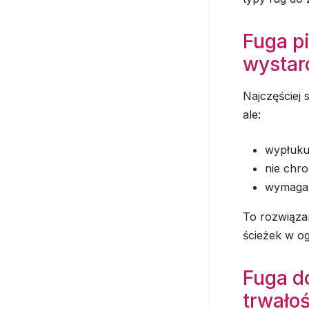
Fuga pi
wystar
Najczęściej 
ale:
wypłuku
nie chro
wymaga 
To rozwiązan
ścieżek w og
Fuga d
trwałoś