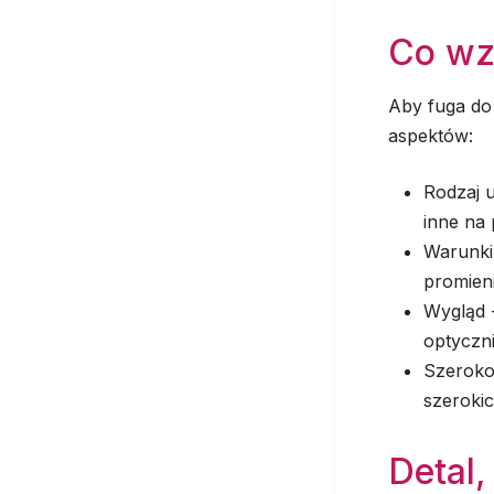
Co wz
Aby fuga do 
aspektów:
Rodzaj u
inne na 
Warunki
promien
Wygląd -
optyczni
Szerokoś
szerokic
Detal,