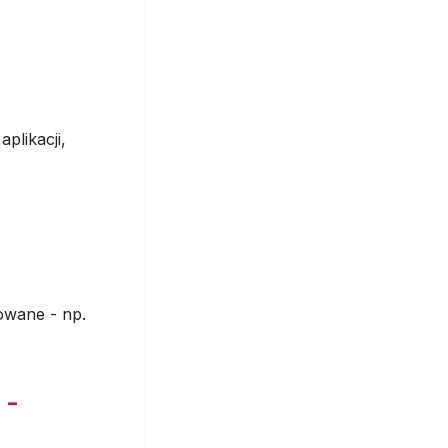
plikacji,
kowane - np.
 -