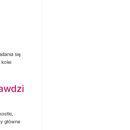
dania się
kolei
rawdzi
ostki,
zy główne