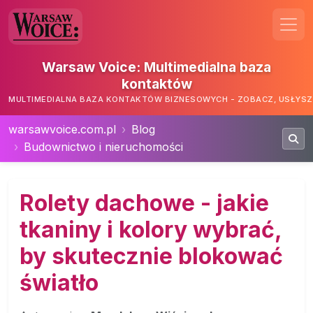
Warsaw Voice: Multimedialna baza
kontaktów
MULTIMEDIALNA BAZA KONTAKTÓW BIZNESOWYCH - ZOBACZ, USŁYSZ,
warsawvoice.com.pl
Blog
Budownictwo i nieruchomości
Rolety dachowe - jakie
tkaniny i kolory wybrać,
by skutecznie blokować
światło