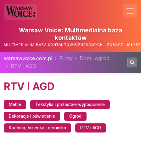
Warsaw Voice: Multimedialna baza
kontaktów
MULTIMEDIALNA BAZA KONTAKTÓW BIZNESOWYCH - ZOBACZ, USŁYSZ,
warsawvoice.com.pl
Firmy
Dom i ogród
RTV i AGD
RTV i AGD
Meble
Tekstylia i pozostałe wyposażenie
Dekoracje i oświetlenie
Ogród
Kuchnia, łazienka i ceramika
RTV i AGD