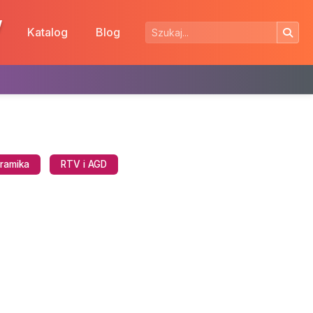
w
Katalog
Blog
eramika
RTV i AGD