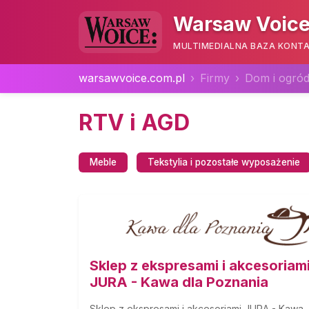
Warsaw Voice
MULTIMEDIALNA BAZA KONTA
warsawvoice.com.pl
Firmy
Dom i ogró
RTV i AGD
Meble
Tekstylia i pozostałe wyposażenie
Sklep z ekspresami i akcesoriam
JURA - Kawa dla Poznania
Sklep z ekspresami i akcesoriami JURA - Kawa