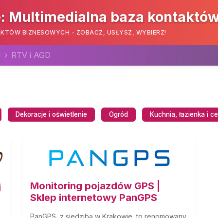
: Multimedialna baza kontaktó
KTÓW BIZNESOWYCH - ZOBACZ, USŁYSZ, WYBIERZ!
d
RTV i AGD
Dekoracje i oświetlenie
Ogród
Kuchnia, łazienka i c
Monitoring pojazdów GPS |
i
Sklep internetowy PanGPS
PanGPS, z siedzibą w Krakowie, to renomowany