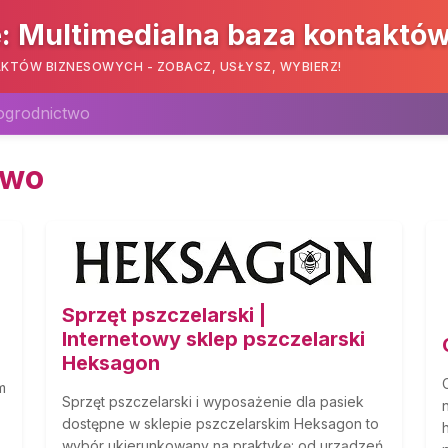
: Multimedialna baza kontaktó
KTÓW BIZNESOWYCH - ZOBACZ, USŁYSZ, WYBIERZ!
 ogrodnictwo
two
Sprzęt pszczelarski |
Internetowy sklep pszczelarski
Heksagon
m
Sprzęt pszczelarski i wyposażenie dla pasiek
dostępne w sklepie pszczelarskim Heksagon to
wybór ukierunkowany na praktykę: od urządzeń