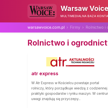
Warsaw Voice
MULTIMEDIALNA BAZA KONTA
warsawvoice.com.pl
Firmy
Rolnictwo i
Rolnictwo i ogrodnic
atr express
W Atr Express w Kościelcu powstaje portal
rolniczy, który porządkuje wiedzę z codziennej
praktyki gospodarstw i rynku maszyn. W centru
uwagi znajdują się przyczepy...