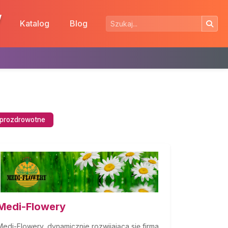
w
Katalog
Blog
. prozdrowotne
Medi-Flowery
Medi-Flowery, dynamicznie rozwijająca się firma