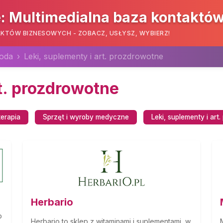
: Multimedialna baza kontaktó
KTÓW BIZNESOWYCH - ZOBACZ, USŁYSZ, WYBIERZ!
roda
Leki, suplementy i art. prozdrowotne
rt. prozdrowotne
terapia
Sprzęt i wyroby medyczne
Leki, suplementy i art
Herbario
p
Herbario to sklep z witaminami i suplementami, w