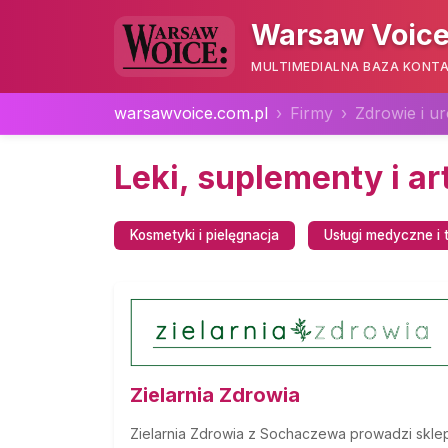
Warsaw Voice
MULTIMEDIALNA BAZA KONTA
warsawvoice.com.pl
Firmy
Zdrowie i u
Leki, suplementy i a
Kosmetyki i pielęgnacja
Usługi medyczne i 
Zielarnia Zdrowia
Zielarnia Zdrowia z Sochaczewa prowadzi skle