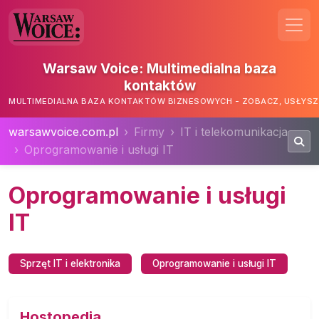
Warsaw Voice: Multimedialna baza
kontaktów
MULTIMEDIALNA BAZA KONTAKTÓW BIZNESOWYCH - ZOBACZ, USŁYSZ,
warsawvoice.com.pl
Firmy
IT i telekomunikacja
Oprogramowanie i usługi IT
Oprogramowanie i usługi
IT
Sprzęt IT i elektronika
Oprogramowanie i usługi IT
Hostopedia