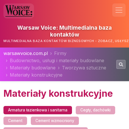
Warsaw Voice: Multimedialna baza
kontaktów
MULTIMEDIALNA BAZA KONTAKTÓW BIZNESOWYCH - ZOBACZ, USŁYSZ,
warsawvoice.com.pl
Firmy
Budownictwo, usługi i materiały budowlane
Materiały budowlane
Tworzywa sztuczne
Materiały konstrukcyjne
Materiały konstrukcyjne
Armatura łazienkowa i sanitarna
Cegły, dachówki
Cement
Cement wzmocniony