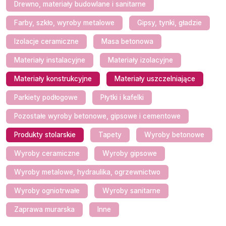
Drewno, materiały budowlane i sanitarne
Farby, szkło, wyroby metalowe
Gipsy, tynki, gładzie
Izolacje ceramiczne
Masa betonowa
Materiały instalacyjne
Materiały izolacyjne
Materiały konstrukcyjne
Materiały uszczelniające
Parkiety podłogowe
Płytki i kafelki
Pozostałe wyroby betonowe, gipsowe i cementowe
Produkty stolarskie
Tapety
Wyroby betonowe
Wyroby ceramiczne
Wyroby gipsowe
Wyroby metalowe, hydraulika, ogrzewnictwo
Wyroby ogniotrwałe
Wyroby sanitarne
Zaprawa murarska
Inne