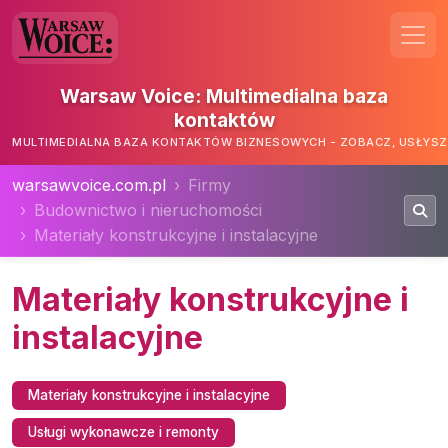
Warsaw Voice: Multimedialna baza
kontaktów
MULTIMEDIALNA BAZA KONTAKTÓW BIZNESOWYCH - ZOBACZ, USŁYSZ,
warsawvoice.com.pl
Firmy
Budownictwo i nieruchomości
Materiały konstrukcyjne i instalacyjne
Materiały konstrukcyjne i
instalacyjne
Materiały konstrukcyjne i instalacyjne
Usługi wykonawcze i remonty