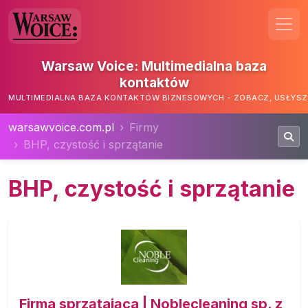
Warsaw Voice: Multimedialna baza
kontaktów
MULTIMEDIALNA BAZA KONTAKTÓW BIZNESOWYCH - ZOBACZ, USŁYSZ,
warsawvoice.com.pl
Firmy
BHP, czystość i sprzątanie
BHP, czystość i sprzątanie
Firma sprzątająca | Noblecleaning sp. z