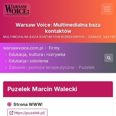
Warsaw Voice: Multimedialna baza
kontaktów
MULTIMEDIALNA BAZA KONTAKTÓW BIZNESOWYCH - ZOBACZ, USŁYSZ,
warsawvoice.com.pl
Firmy
Edukacja, kultura i rozrywka
Edukacja i szkolenia
Zabawki i pomoce terapeutyczne - Puzelek
Puzelek Marcin Walecki
Strona WWW:
https://puzelek.pl/