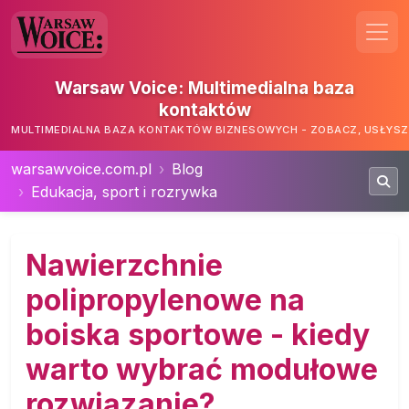
Warsaw Voice: Multimedialna baza
kontaktów
MULTIMEDIALNA BAZA KONTAKTÓW BIZNESOWYCH - ZOBACZ, USŁYSZ,
warsawvoice.com.pl
Blog
Edukacja, sport i rozrywka
Nawierzchnie
polipropylenowe na
boiska sportowe - kiedy
warto wybrać modułowe
rozwiązanie?