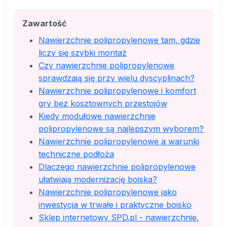
Zawartość
Nawierzchnie polipropylenowe tam, gdzie
liczy się szybki montaż
Czy nawierzchnie polipropylenowe
sprawdzają się przy wielu dyscyplinach?
Nawierzchnie polipropylenowe i komfort
gry bez kosztownych przestojów
Kiedy modułowe nawierzchnie
polipropylenowe są najlepszym wyborem?
Nawierzchnie polipropylenowe a warunki
techniczne podłoża
Dlaczego nawierzchnie polipropylenowe
ułatwiają modernizację boiska?
Nawierzchnie polipropylenowe jako
inwestycja w trwałe i praktyczne boisko
Sklep internetowy SPD.pl - nawierzchnie,