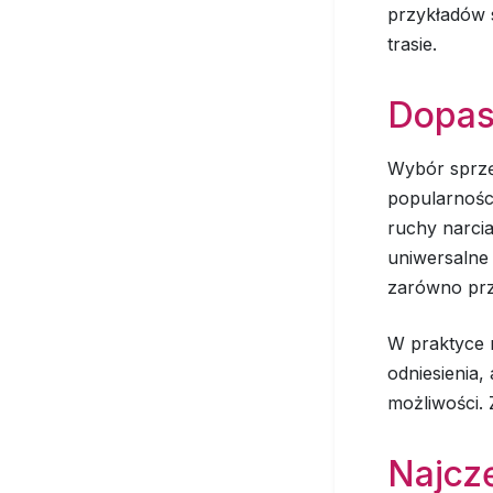
przykładów 
trasie.
Dopas
Wybór sprzęt
popularności
ruchy narcia
uniwersalne 
zarówno przy
W praktyce 
odniesienia
możliwości. 
Najcz