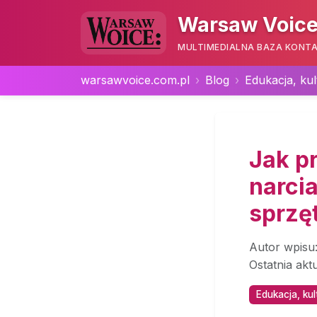
Warsaw Voice
MULTIMEDIALNA BAZA KONTA
warsawvoice.com.pl
Blog
Edukacja, kul
Jak p
narci
sprzę
Autor wpisu
Ostatnia akt
Edukacja, kul