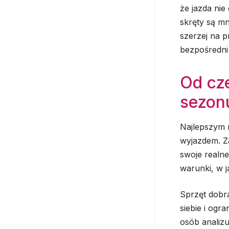
że jazda nie
skręty są mn
szerzej na p
bezpośredni
Od cz
sezon
Najlepszym 
wyjazdem. Za
swoje realne
warunki, w j
Sprzęt dobr
siebie i ogr
osób analizu