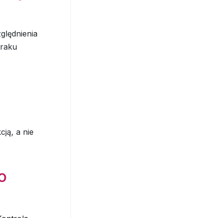
ględnienia
braku
cją, a nie
o