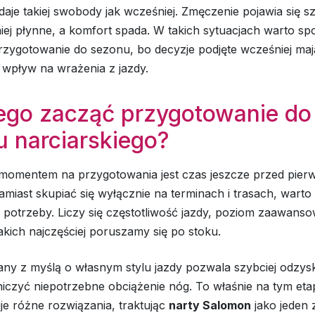
 daje takiej swobody jak wcześniej. Zmęczenie pojawia się sz
iej płynne, a komfort spada. W takich sytuacjach warto sp
rzygotowanie do sezonu, bo decyzje podjęte wcześniej maj
 wpływ na wrażenia z jazdy.
ego zacząć przygotowanie do
u narciarskiego?
momentem na przygotowania jest czas jeszcze przed pie
miast skupiać się wyłącznie na terminach i trasach, warto
 potrzeby. Liczy się częstotliwość jazdy, poziom zaawans
akich najczęściej poruszamy się po stoku.
any z myślą o własnym stylu jazdy pozwala szybciej odzy
aniczyć niepotrzebne obciążenie nóg. To właśnie na tym etap
je różne rozwiązania, traktując
narty Salomon
jako jeden 