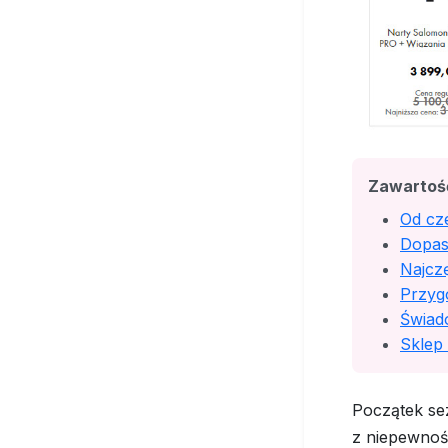
Zawartoś
Od cz
Dopas
Najcz
Przyg
Świad
Sklep
Początek se
z niepewnośc