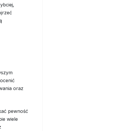
ybciej,
ojrzeć
ą
rwszym
 ocenić
owania oraz
skać pewność
ie wiele
z