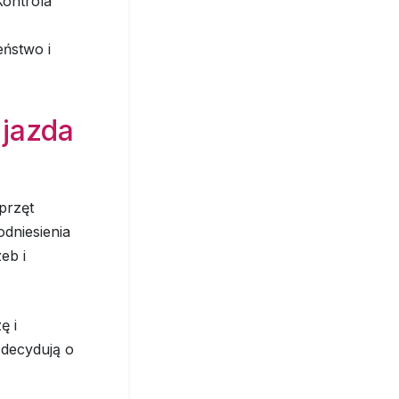
Kontrola
eństwo i
 jazda
przęt
dniesienia
eb i
ę i
 decydują o