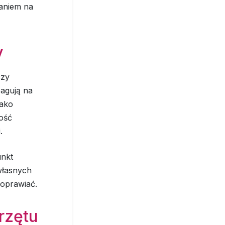
aniem na
y
czy
eagują na
jako
ość
.
unkt
własnych
poprawiać.
rzętu