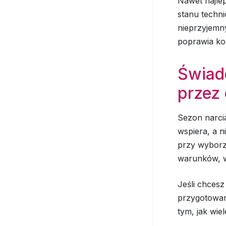
Nawet najle
stanu techni
nieprzyjemn
poprawia ko
Świad
przez 
Sezon narcia
wspiera, a n
przy wyborze
warunków, w 
Jeśli chcesz
przygotowan
tym, jak wie