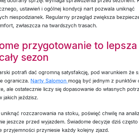
piej dobrany sprzęt wymaga sprawdzenia przed sezonem. 
cznego, ustawień i ogólnej kondycji nart pozwala uniknąć
ych niespodzianek. Regularny przegląd zwiększa bezpiecz
mfort, zwłaszcza na twardszych trasach.
ome przygotowanie to lepsza
cały sezon
rski potrafi dać ogromną satysfakcję, pod warunkiem że s
ie ogranicza.
Narty Salomon
mogą być jednym z punktów o
, ale ostatecznie liczy się dopasowanie do własnych potrz
jakich jeździsz.
 uniknąć rozczarowania na stoku, poświęć chwilę na analiz
ie jeszcze przed wyjazdem. Świadome decyzje dziś często
le przyjemności przyniesie każdy kolejny zjazd.