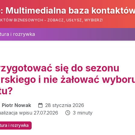
: Multimedialna baza kontaktó
KTÓW BIZNESOWYCH - ZOBACZ, USŁYSZ, WYBIERZ!
tura i rozrywka
rzygotować się do sezonu
arskiego i nie żałować wybor
tu?
:
Piotr Nowak
28 stycznia 2026
ualizacja wpisu 27.07.2026
3 minuty
tura i rozrywka