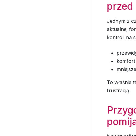
przed
Jednym z cz
aktualnej fo
kontroli na 
przewid
komfort
mniejsze
To właśnie t
frustracją.
Przygo
pomij