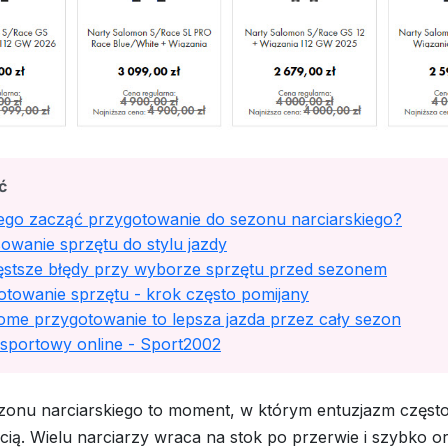
ć
ego zacząć przygotowanie do sezonu narciarskiego?
owanie sprzętu do stylu jazdy
ęstsze błędy przy wyborze sprzętu przed sezonem
otowanie sprzętu - krok często pomijany
ome przygotowanie to lepsza jazda przez cały sezon
 sportowy online - Sport2002
zonu narciarskiego to moment, w którym entuzjazm często
ią. Wielu narciarzy wraca na stok po przerwie i szybko ori