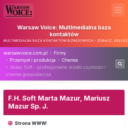
Warsaw Voice: Multimedialna baza
kontaktów
MULTIMEDIALNA BAZA KONTAKTÓW BIZNESOWYCH - ZOBACZ, USŁYSZ,
warsawvoice.com.pl
Firmy
Przemysł i produkcja
Chemia
Sklep Soft - profesjonalne środki czystości i
chemia gospodarcza
F.H. Soft Marta Mazur, Mariusz
Mazur Sp. J.
Strona WWW: