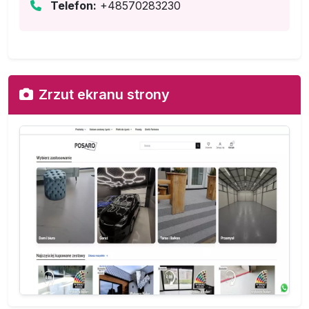
Telefon:
+48570283230
Zrzut ekranu strony