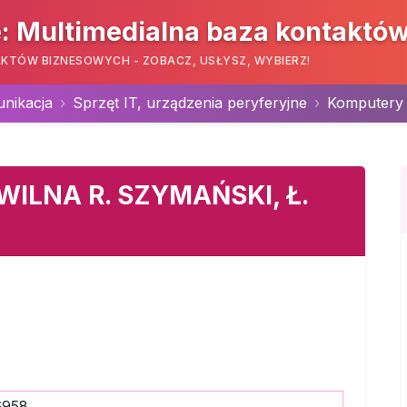
: Multimedialna baza kontaktó
KTÓW BIZNESOWYCH - ZOBACZ, USŁYSZ, WYBIERZ!
unikacja
Sprzęt IT, urządzenia peryferyjne
Komputery 
ILNA R. SZYMAŃSKI, Ł.
6958