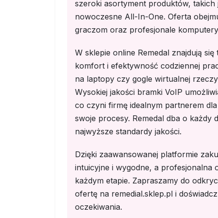
szeroki asortyment produktów, takich 
nowoczesne All-In-One. Oferta obejmu
graczom oraz profesjonale komputery
W sklepie online Remedal znajdują się
komfort i efektywność codziennej pra
na laptopy czy gogle wirtualnej rzecz
Wysokiej jakości bramki VoIP umożli
co czyni firmę idealnym partnerem dl
swoje procesy. Remedal dba o każdy de
najwyższe standardy jakości.
Dzięki zaawansowanej platformie zaku
intuicyjne i wygodne, a profesjonalna 
każdym etapie. Zapraszamy do odkryc
ofertę na remedial.sklep.pl i doświad
oczekiwania.