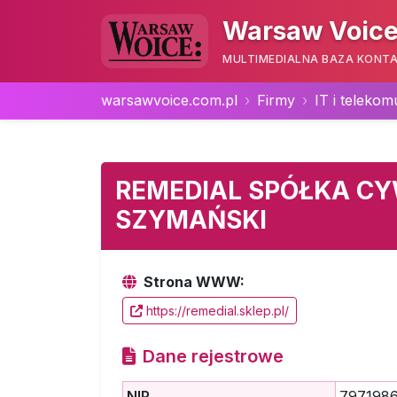
Warsaw Voice
MULTIMEDIALNA BAZA KONTA
warsawvoice.com.pl
Firmy
IT i telekom
REMEDIAL SPÓŁKA CYW
SZYMAŃSKI
Strona WWW:
https://remedial.sklep.pl/
Dane rejestrowe
NIP
797198