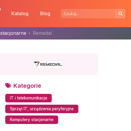
w
Katalog
Blog
stacjonarne
Remedal
Kategorie
IT i telekomunikacja
Sprzęt IT, urządzenia peryferyjne
Komputery stacjonarne