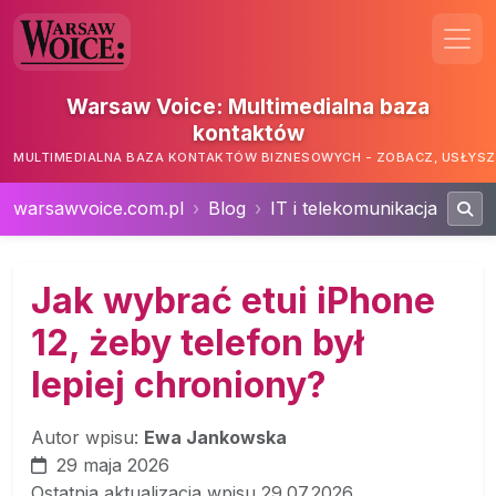
Warsaw Voice: Multimedialna baza
kontaktów
MULTIMEDIALNA BAZA KONTAKTÓW BIZNESOWYCH - ZOBACZ, USŁYSZ,
warsawvoice.com.pl
Blog
IT i telekomunikacja
Jak wybrać etui iPhone
12, żeby telefon był
lepiej chroniony?
Autor wpisu:
Ewa Jankowska
29 maja 2026
Ostatnia aktualizacja wpisu 29.07.2026