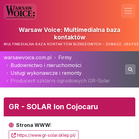
Warsaw Voice: Multimedialna baza
kontaktów
MULTIMEDIALNA BAZA KONTAKTÓW BIZNESOWYCH - ZOBACZ, USŁYSZ,
warsawvoice.com.pl
Firmy
Budownictwo i nieruchomości
Usługi wykonawcze i remonty
Producent szklarni ogrodowych GR-Solar
GR - SOLAR Ion Cojocaru
Strona WWW:
https://www.gr-solar.sklep.pl/